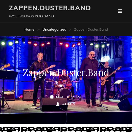
ZAPPEN.DUSTER.BAND
WOLFSBURGS KULTBAND
Home
>
Uncategorized
>
Zappen.Duster.Band
Zappen.Duster.Band
POSTED-
MAI 10, 2023
ON
BY
BYLINE
ADMIN
LINE