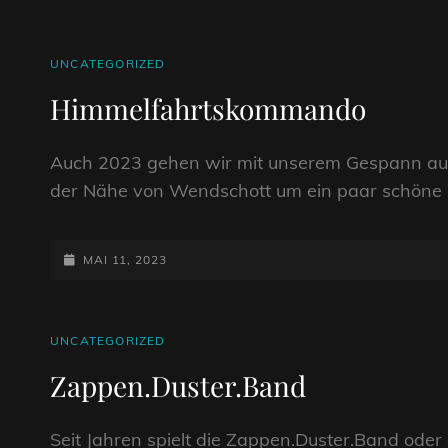
CAT
UNCATEGORIZED
LINKS
Himmelfahrtskommando
Auch 2023 gehen wir mit unserem Gespann auf Va
der Nähe von Wendschott um ein paar schöne 
POSTED-
MAI 11, 2023
ON
CAT
UNCATEGORIZED
LINKS
Zappen.Duster.Band
Seit Jahren spielt die Zappen.Duster.Band o