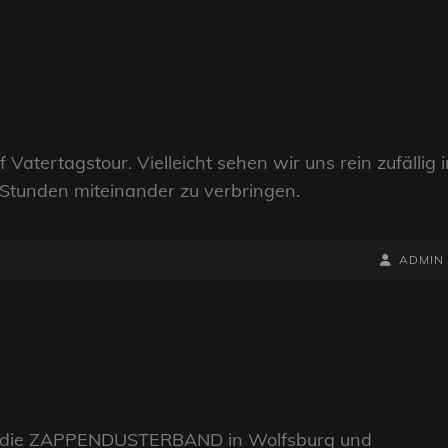
tertagstour. Vielleicht sehen wir uns rein zufällig i
Stunden miteinander zu verbringen.
BY
BYLINE
ADMIN
LINE
der die ZAPPENDUSTERBAND in Wolfsburg und